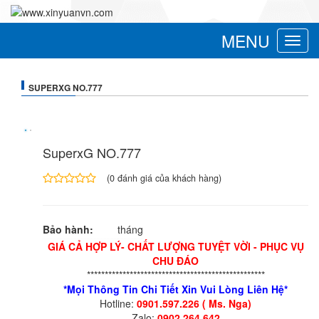
MENU
Toggle
navigat
SUPERXG NO.777
SuperxG NO.777
(
0
đánh giá của khách hàng)
4.00
1
trên
5
Bảo hành:
tháng
dựa
trên
GIÁ CẢ HỢP LÝ- CHẤT LƯỢNG TUYỆT VỜI - PHỤC VỤ
đánh
CHU ĐÁO
giá
**************************************************
*Mọi Thông Tin Chi Tiết Xin Vui Lòng Liên Hệ*
Hotline:
0901.597.226 ( Ms. Nga)
Zalo:
0902.264.642