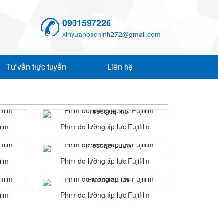
0901597226
xinyuanbacninh272@gmail.com
Tư vấn trực tuyến
Liên hệ
ilm
Phim đo lường áp lực Fujifilm
Prescale MS
ilm
Phim đo lường áp lực Fujifilm
Prescale LLLW
ilm
Phim đo lường áp lực Fujifilm
Prescale LLW