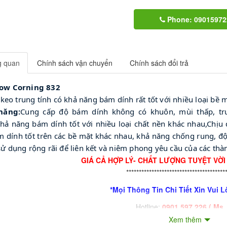
Phone: 09015972
g quan
Chính sách vận chuyển
Chính sách đổi trả
ow Corning 832
i keo trung tính có khả năng bám dính rất tốt với nhiều loại bề 
năng:
Cung cấp độ bám dính không có khuôn, mùi thấp, tru
ả năng bám dính tốt với nhiều loại chất nền khác nhau,Chịu
 dính tốt trên các bề mặt khác nhau, khả năng chống rung, độ 
ử dụng rộng rãi để liên kết và niêm phong yêu cầu của các thà
GIÁ CẢ HỢP LÝ- CHẤT LƯỢNG TUYỆT VỜI
***************************************
*Mọi Thông Tin Chi Tiết Xin Vui L
Hotline:
0901.597.226 ( Ms.
Xem thêm
Zalo:
0902.264.642