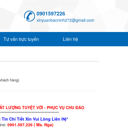
0901597226
xinyuanbacninh272@gmail.com
Tư vấn trực tuyến
Liên hệ
khách hàng)
HẤT LƯỢNG TUYỆT VỜI - PHỤC VỤ CHU ĐÁO
******************************************
 Tin Chi Tiết Xin Vui Lòng Liên Hệ*
line:
0901.597.226 ( Ms. Nga)