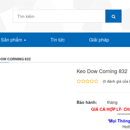
Sản phẩm
Tin tức
Giải pháp
DOW CORNING 832
Keo Dow Corning 832
(
0
đánh giá của 
4.00
1
trên
5
Bảo hành:
tháng
dựa
trên
GIÁ CẢ HỢP LÝ- C
đánh
********
giá
*Mọi Thông
Hot