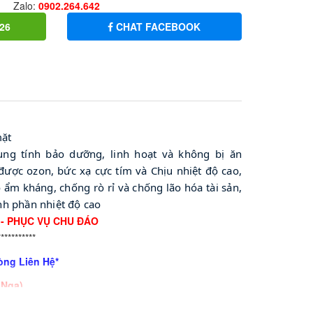
Zalo:
0902.264.642
26
CHAT FACEBOOK
mặt
ng tính bảo dưỡng, linh hoạt và không bị ăn
 được ozon, bức xạ cực tím và
Chịu nhiệt độ cao,
ẩm kháng, chống rò rỉ và chống lão hóa tài sản,
nh phần nhiệt độ cao
 - PHỤC VỤ CHU ĐÁO
***********
òng Liên Hệ*
 Nga)