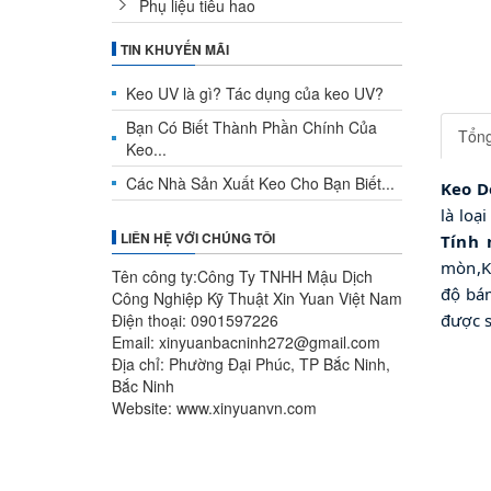
Phụ liệu tiêu hao
TIN KHUYẾN MÃI
Keo UV là gì? Tác dụng của keo UV?
Bạn Có Biết Thành Phần Chính Của
Tổn
Keo...
Các Nhà Sản Xuất Keo Cho Bạn Biết...
Keo D
là loạ
LIÊN HỆ VỚI CHÚNG TÔI
Tính 
mòn,Kh
Tên công ty:Công Ty TNHH Mậu Dịch
độ bám
Công Nghiệp Kỹ Thuật Xin Yuan Việt Nam
Điện thoại: 0901597226
được s
Email: xinyuanbacninh272@gmail.com
Địa chỉ: Phường Đại Phúc, TP Bắc Ninh,
Bắc Ninh
Website: www.xinyuanvn.com