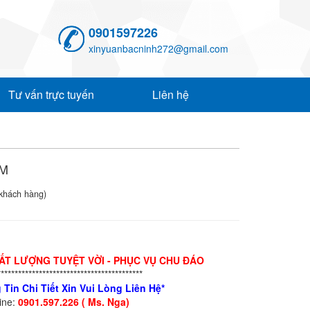
0901597226
xinyuanbacninh272@gmail.com
Tư vấn trực tuyến
Liên hệ
0M
khách hàng)
HẤT LƯỢNG TUYỆT VỜI - PHỤC VỤ CHU ĐÁO
******************************************
 Tin Chi Tiết Xin Vui Lòng Liên Hệ*
line:
0901.597.226 ( Ms. Nga)