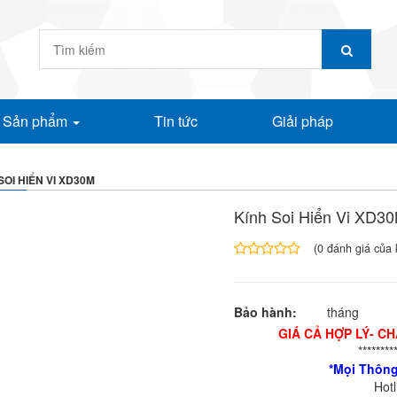
Sản phẩm
Tin tức
Giải pháp
SOI HIỂN VI XD30M
Kính Soi Hiển Vi XD3
(
0
đánh giá của 
4.00
1
trên
5
Bảo hành:
tháng
dựa
trên
GIÁ CẢ HỢP LÝ- C
đánh
********
giá
*Mọi Thông
Hot