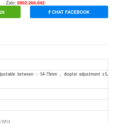
Zalo:
0902.264.642
26
CHAT FACEBOOK
nce adjustable between：54-75mm，diopter adjustment ±5,
 /WD4