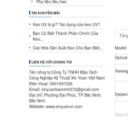
Phụ liệu tiêu hao
TIN KHUYẾN MÃI
Keo UV là gì? Tác dụng của keo UV?
Bạn Có Biết Thành Phần Chính Của
Tổn
Keo...
Các Nhà Sản Xuất Keo Cho Bạn Biết...
Model
Optical
LIÊN HỆ VỚI CHÚNG TÔI
Viewing
Tên công ty:Công Ty TNHH Mậu Dịch
Công Nghiệp Kỹ Thuật Xin Yuan Việt Nam
Điện thoại: 0901597226
Email: xinyuanbacninh272@gmail.com
Eyepiec
Địa chỉ: Phường Đại Phúc, TP Bắc Ninh,
Bắc Ninh
Website: www.xinyuanvn.com
Objecti