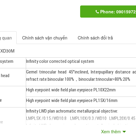
Phone: 09015972
g quan
Chính sách vận chuyển
Chính sách đổi trả
: XD30M
 system
Infinity color corrected optical system
Gemel trinocular head 45°inclined, Interpupillary dista
 head
refract rate:binocular 100%，binocular:trinocular=80%:20%
High eyepoint wide field plan eyepiece PL10X22mm
e
High eyepoint wide field plan eyepiece PL15X/16mm
Infinity LWD plan achromatic metallurgical objective:
LMPL5X /0.15 /WD10.8 LMPL10X/0.3 /WD10 LMPL20X/0.45
ve
Infinity LWD plan semi-apochromatic metallurgical objective:
Xem thêm
LMPLFL50X/0.55 /WD7.8 LMPLFL100X/0.80 /WD2.1