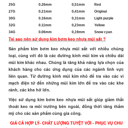
25G
0.26mm
0,51mm
Red
27G
0.21mm
0,41mm
Original
30G
0.16mm
0,31mm
Light purple
32G
0.11mm
0,23mm
Yellow
34G
0.06mm
0,19mm
Snow cyan
Tại sao nên sử dụng kim bơm keo nhựa mũi sắt ?
Sản phẩm kim bơm keo nhựa mũi sắt với nhiều chủng
loại, cùng với đó là các đường kính mũi kim và chiều dài
mũi kim khác nhau. Chúng là tăng khả năng lựa chọn của
khách hàng cho các ứng dụng của các ngành lĩnh vực
liên quan. Từ đường kính mũi kim nhỏ để tra vào các vi
mạch điện tử đến những mũi kim lớn để tra vào các khe
rảnh, các khe hở lớn.
Việc sử dụng kim bơm keo nhựa mũi sắt giúp giảm thất
thoát keo ra môi trường bên ngoài, đồng thời tăng thẩm
mỹ cho các sản phẩm cùng gia công.
GIÁ CẢ HỢP LÝ- CHẤT LƯỢNG TUYỆT VỜI - PHỤC VỤ CHU