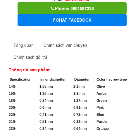
Phone: 0901597226
CHAT FACEBOOK
Tổng quan
Chính sách vận chuyển
Chính sách đổi trả
Thông tin sản phẩm:
Specification
Inner diametter
Diameter
Color ( screw type)
14G
1.55mm
2,1mm
Olive
15G
1,36mm
1,8mm
Amber
18G
0.84mm
1,27mm
Green
20G
0.6mm
0,91mm
Pink
22G
0.41mm
0,72mm
Blue
21G
0,51mm
0,82mm
Purple
23G
0,34mm
0,64mm
Orange