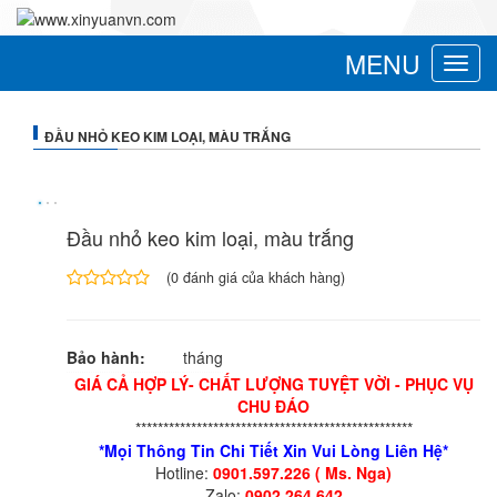
MENU
Toggle
navigat
ĐẦU NHỎ KEO KIM LOẠI, MÀU TRẮNG
Đầu nhỏ keo kim loại, màu trắng
(
0
đánh giá của khách hàng)
4.00
1
trên
5
Bảo hành:
tháng
dựa
trên
GIÁ CẢ HỢP LÝ- CHẤT LƯỢNG TUYỆT VỜI - PHỤC VỤ
đánh
CHU ĐÁO
giá
**************************************************
*Mọi Thông Tin Chi Tiết Xin Vui Lòng Liên Hệ*
Hotline:
0901.597.226 ( Ms. Nga)
Zalo:
0902.264.642