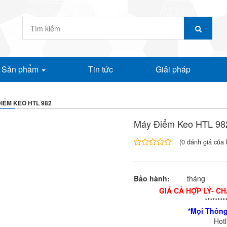
Sản phẩm
Tin tức
Giải pháp
IỂM KEO HTL 982
Máy Điểm Keo HTL 98
(
0
đánh giá của 
4.00
1
trên
5
Bảo hành:
tháng
dựa
trên
GIÁ CẢ HỢP LÝ- C
đánh
********
giá
*Mọi Thông
Hot