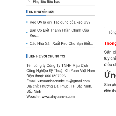
Phụ liệu tiêu hao
TIN KHUYẾN MÃI
Keo UV là gì? Tác dụng của keo UV?
Bạn Có Biết Thành Phần Chính Của
Tổn
Keo...
Thông
Các Nhà Sản Xuất Keo Cho Bạn Biết...
Sản p
LIÊN HỆ VỚI CHÚNG TÔI
tùy ch
điều c
Tên công ty:Công Ty TNHH Mậu Dịch
Công Nghiệp Kỹ Thuật Xin Yuan Việt Nam
Ứn
Điện thoại: 0901597226
Email: xinyuanbacninh272@gmail.com
Sản ph
Địa chỉ: Phường Đại Phúc, TP Bắc Ninh,
điện t
Bắc Ninh
Website: www.xinyuanvn.com
Đặ