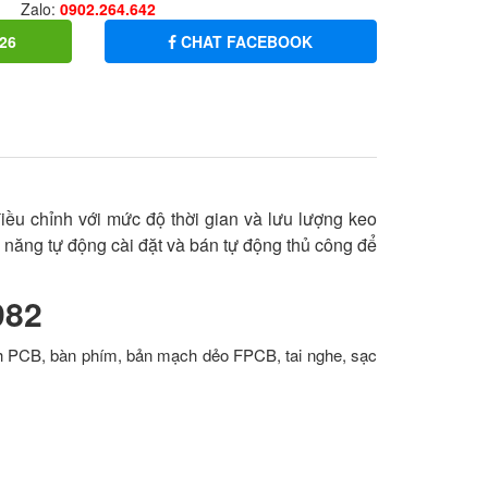
Zalo:
0902.264.642
26
CHAT FACEBOOK
u chỉnh với mức độ thời gian và lưu lượng keo
 năng tự động cài đặt và bán tự động thủ công để
982
h PCB, bàn phím, bản mạch dẻo FPCB, tai nghe, sạc
g