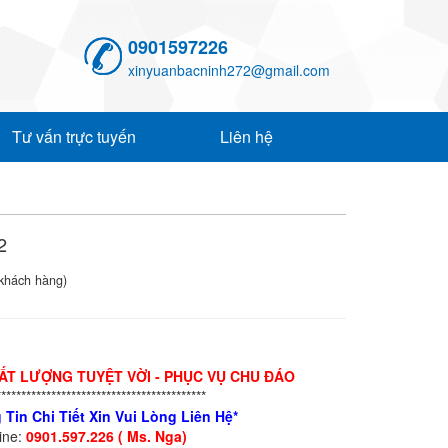
0901597226
xinyuanbacninh272@gmail.com
Tư vấn trực tuyến
Liên hệ
2
khách hàng)
HẤT LƯỢNG TUYỆT VỜI - PHỤC VỤ CHU ĐÁO
******************************************
 Tin Chi Tiết Xin Vui Lòng Liên Hệ*
line:
0901.597.226 ( Ms. Nga)