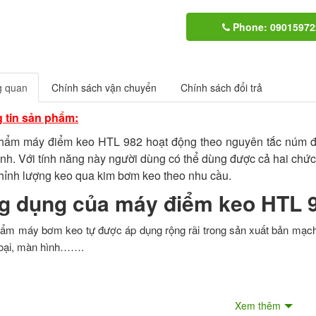
Phone: 09015972
g quan
Chính sách vận chuyển
Chính sách đổi trả
 tin sản phẩm:
hẩm máy điểm keo HTL 982 hoạt động theo nguyên tắc núm điề
ỉnh. Với tính năng này người dùng có thể dùng được cả hai chức
hỉnh lượng keo qua kim bơm keo theo nhu cầu.
g dụng của máy điểm keo HTL 
ẩm máy bơm keo tự được áp dụng rộng rãi trong sản xuất bản mạc
hoại, màn hình…….
c tính của máy bơm keo tự độn
Xem thêm