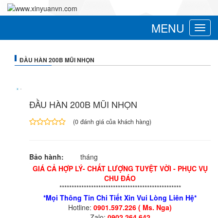
MENU
Toggle
navigat
ĐẦU HÀN 200B MŨI NHỌN
ĐẦU HÀN 200B MŨI NHỌN
(
0
đánh giá của khách hàng)
4.00
1
trên
5
Bảo hành:
tháng
dựa
trên
GIÁ CẢ HỢP LÝ- CHẤT LƯỢNG TUYỆT VỜI - PHỤC VỤ
đánh
CHU ĐÁO
giá
**************************************************
*Mọi Thông Tin Chi Tiết Xin Vui Lòng Liên Hệ*
Hotline:
0901.597.226 ( Ms. Nga)
Zalo:
0902.264.642