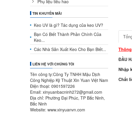
Phụ liệu tiêu hao
TIN KHUYẾN MÃI
Keo UV là gì? Tác dụng của keo UV?
Bạn Có Biết Thành Phần Chính Của
Tổn
Keo...
Các Nhà Sản Xuất Keo Cho Bạn Biết...
Thông 
ĐẦU H
LIÊN HỆ VỚI CHÚNG TÔI
Nhập 
Tên công ty:Công Ty TNHH Mậu Dịch
Chất l
Công Nghiệp Kỹ Thuật Xin Yuan Việt Nam
Điện thoại: 0901597226
Email: xinyuanbacninh272@gmail.com
Địa chỉ: Phường Đại Phúc, TP Bắc Ninh,
Bắc Ninh
Website: www.xinyuanvn.com