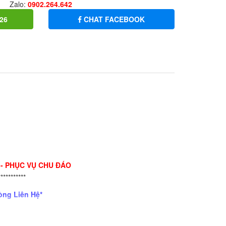
Zalo:
0902.264.642
26
CHAT FACEBOOK
 - PHỤC VỤ CHU ĐÁO
***********
òng Liên Hệ*
 Nga)