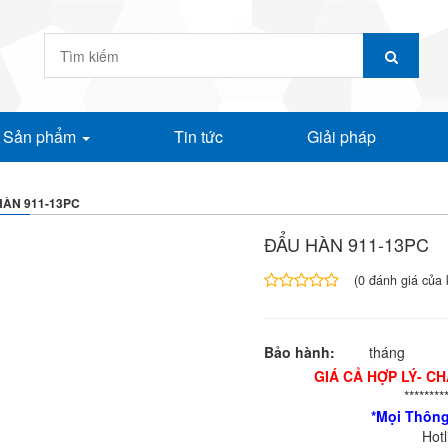
Sản phẩm
Tin tức
Giải pháp
HÀN 911-13PC
ĐẨU HÀN 911-13PC
(
0
đánh giá của 
4.00
1
trên
5
Bảo hành:
tháng
dựa
trên
GIÁ CẢ HỢP LÝ- C
đánh
********
giá
*Mọi Thông
Hot