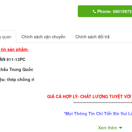
Phone: 09015972
g quan
Chính sách vận chuyển
Chính sách đổi trả
tin sản phẩm:
ÀN 911-13PC
khẩu Trung Quốc
iệu: thép chống rỉ
GIÁ CẢ HỢP LÝ- CHẤT LƯỢNG TUYỆT VỜI
***************************************
*Mọi Thông Tin Chi Tiết Xin Vui L
Hotline:
0901.597.226 ( Ms.
Xem thêm