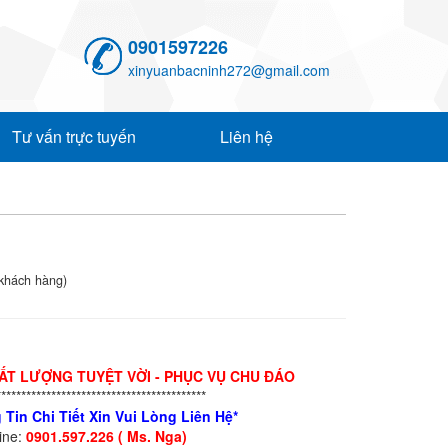
0901597226
xinyuanbacninh272@gmail.com
Tư vấn trực tuyến
Liên hệ
khách hàng)
HẤT LƯỢNG TUYỆT VỜI - PHỤC VỤ CHU ĐÁO
******************************************
 Tin Chi Tiết Xin Vui Lòng Liên Hệ*
line:
0901.597.226 ( Ms. Nga)