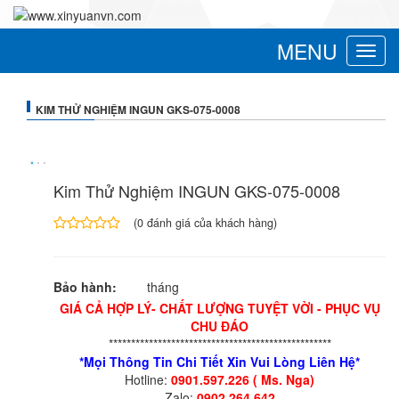
MENU
Toggle
navigat
KIM THỬ NGHIỆM INGUN GKS-075-0008
Kim Thử Nghiệm INGUN GKS-075-0008
(
0
đánh giá của khách hàng)
4.00
1
trên
5
Bảo hành:
tháng
dựa
trên
GIÁ CẢ HỢP LÝ- CHẤT LƯỢNG TUYỆT VỜI - PHỤC VỤ
đánh
CHU ĐÁO
giá
**************************************************
*Mọi Thông Tin Chi Tiết Xin Vui Lòng Liên Hệ*
Hotline:
0901.597.226 ( Ms. Nga)
Zalo:
0902.264.642