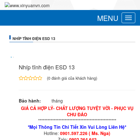
MENU
Toggle
navigat
NHÍP TĨNH ĐIỆN ESD 13
Nhíp tĩnh điện ESD 13
(
0
đánh giá của khách hàng)
4.00
1
trên
5
Bảo hành:
tháng
dựa
trên
GIÁ CẢ HỢP LÝ- CHẤT LƯỢNG TUYỆT VỜI - PHỤC VỤ
đánh
CHU ĐÁO
giá
**************************************************
*Mọi Thông Tin Chi Tiết Xin Vui Lòng Liên Hệ*
Hotline:
0901.597.226 ( Ms. Nga)
Zalo:
0902.264.642