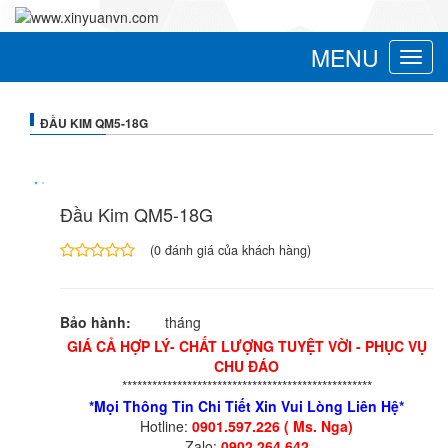
MENU
Toggle
navigat
ĐẦU KIM QM5-18G
Đầu Kim QM5-18G
(
0
đánh giá của khách hàng)
4.00
1
trên
5
Bảo hành:
tháng
dựa
trên
GIÁ CẢ HỢP LÝ- CHẤT LƯỢNG TUYỆT VỜI - PHỤC VỤ
đánh
CHU ĐÁO
giá
**************************************************
*Mọi Thông Tin Chi Tiết Xin Vui Lòng Liên Hệ*
Hotline:
0901.597.226 ( Ms. Nga)
Zalo:
0902.264.642