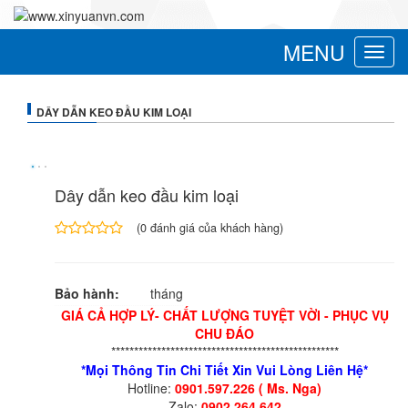
MENU
Toggle
navigat
DÂY DẪN KEO ĐẦU KIM LOẠI
Dây dẫn keo đầu kim loại
(
0
đánh giá của khách hàng)
4.00
1
trên
5
Bảo hành:
tháng
dựa
trên
GIÁ CẢ HỢP LÝ- CHẤT LƯỢNG TUYỆT VỜI - PHỤC VỤ
đánh
CHU ĐÁO
giá
**************************************************
*Mọi Thông Tin Chi Tiết Xin Vui Lòng Liên Hệ*
Hotline:
0901.597.226 ( Ms. Nga)
Zalo:
0902.264.642