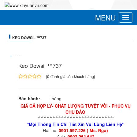
MENU
Toggle
navigat
KEO DOWSIL ™737
Keo Dowsil ™737
(
0
đánh giá của khách hàng)
4.00
1
trên
5
Bảo hành:
tháng
dựa
trên
GIÁ CẢ HỢP LÝ- CHẤT LƯỢNG TUYỆT VỜI - PHỤC VỤ
đánh
CHU ĐÁO
giá
**************************************************
*Mọi Thông Tin Chi Tiết Xin Vui Lòng Liên Hệ*
Hotline:
0901.597.226 ( Ms. Nga)
Zalo:
0902.264.642