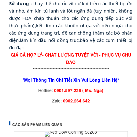
Sử dụng :
thay thế cho ốc vít cơ khí trên các thiết bị lớn
và nhỏ,làm kín tủ lạnh và lót ngăn đá (tuy nhiên, không
được FDA chấp thuận cho các ứng dụng tiếp xúc với
thực phẩm),kết dính các khuôn nhựa với nền nhựa cho
các ứng dụng trang trí, đề can,chống thấm các bộ phận
điện,làm kín đầu nối đồng trục,bảo vệ các cụm thiết bị
đo đạc
GIÁ CẢ HỢP LÝ- CHẤT LƯỢNG TUYỆT VỜI - PHỤC VỤ CHU
ĐÁO
**************************************************
*Mọi Thông Tin Chi Tiết Xin Vui Lòng Liên Hệ*
Hotline:
0901.597.226 ( Ms. Nga)
Zalo:
0902.264.642
CÁC SẢN PHẨM LIÊN QUAN